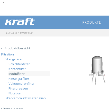
-->
PRODUKTE
Startseite
Modulfilter
Produktübersicht
Filtration
Filtergeräte
Schichtenfilter
Kerzenfilter
Modulfilter
Kieselgurfilter
Vakuumdrehfilter
Filterpressen
Flotation
Filterverbrauchsmaterialien
Filtern Sie nach