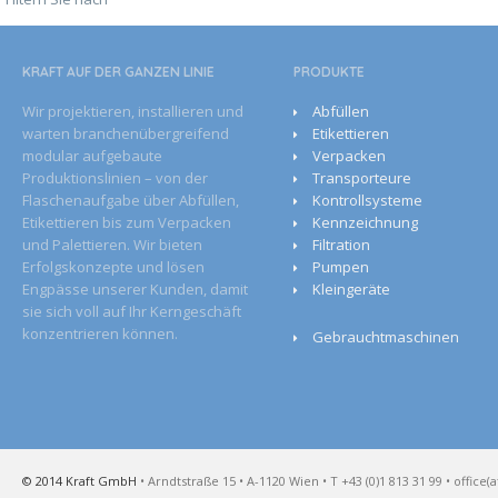
KRAFT AUF DER GANZEN­ LINIE
PRODUKTE
Wir projektieren, installieren und
Abfüllen
warten branchenübergreifend
Etikettieren
modular aufgebaute
Verpacken
Produktionslinien – von der
Transporteure
Flaschenaufgabe über Abfüllen,
Kontrollsysteme
Etikettieren bis zum Verpacken
Kennzeichnung
und Palettieren. Wir bieten
Filtration
Erfolgskonzepte und lösen
Pumpen
Engpässe unserer Kunden, damit
Kleingeräte
sie sich voll auf Ihr Kerngeschäft
konzentrieren können.
Gebrauchtmaschinen
© 2014 Kraft GmbH
• Arndtstraße 15 • A-1120 Wien • T +43 (0)1 813 31 99 • office(a