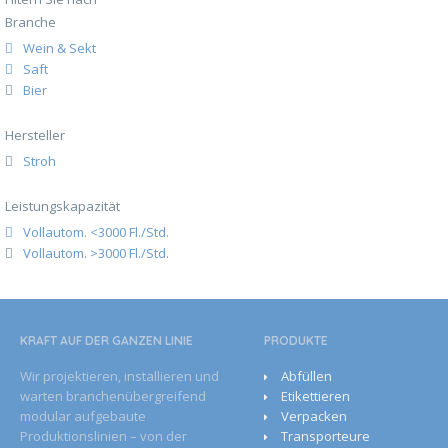
Branche
Wein & Sekt
Saft
Bier
Hersteller
Stroh
Leistungskapazität
Vollautom. <3000 Fl./Std.
Vollautom. >3000 Fl./Std.
KRAFT AUF DER GANZEN­ LINIE
PRODUKTE
Wir projektieren, installieren und
Abfüllen
warten branchenübergreifend
Etikettieren
modular aufgebaute
Verpacken
Produktionslinien – von der
Transporteure