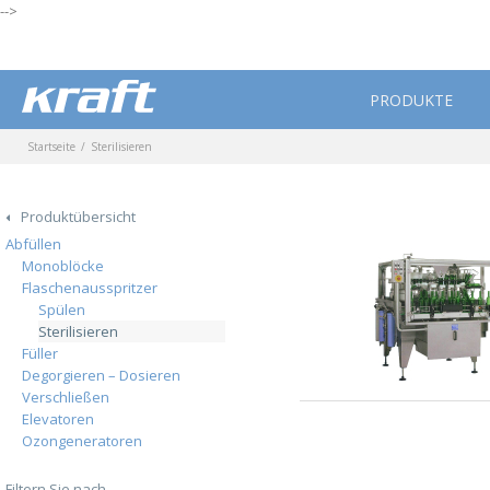
-->
PRODUKTE
Startseite
Sterilisieren
Produktübersicht
Abfüllen
Monoblöcke
Flaschenausspritzer
Spülen
Sterilisieren
Füller
Degorgieren – Dosieren
Verschließen
Elevatoren
Ozongeneratoren
Filtern Sie nach