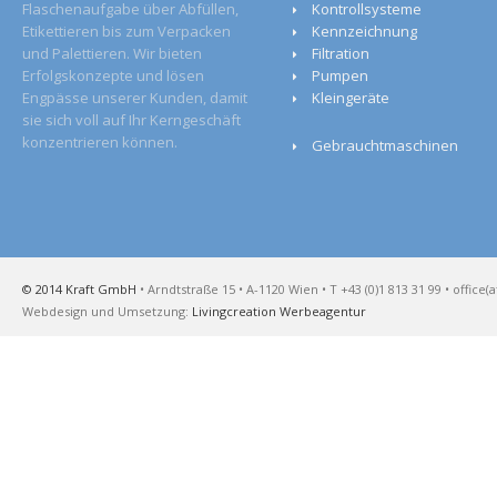
Flaschenaufgabe über Abfüllen,
Kontrollsysteme
Etikettieren bis zum Verpacken
Kennzeichnung
und Palettieren. Wir bieten
Filtration
Erfolgskonzepte und lösen
Pumpen
Engpässe unserer Kunden, damit
Kleingeräte
sie sich voll auf Ihr Kerngeschäft
konzentrieren können.
Gebrauchtmaschinen
© 2014 Kraft GmbH
• Arndtstraße 15 • A-1120 Wien • T +43 (0)1 813 31 99 • office(a
Webdesign und Umsetzung:
Livingcreation Werbeagentur