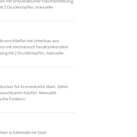
tion mit pneumatischer Flaschenhebung,
it 2 Druckknöpfen, manuelle
bverschließer mit Unterbau aus
ktion mit mechanisch herabsinkendem
gang mit 2 Druckknöpfen, manuelle
nkorker für Kronenkorke diam. 26mm
tauschbaren Köpfen. Manuelle
che Funktion.
er in Edelstahl mit Start