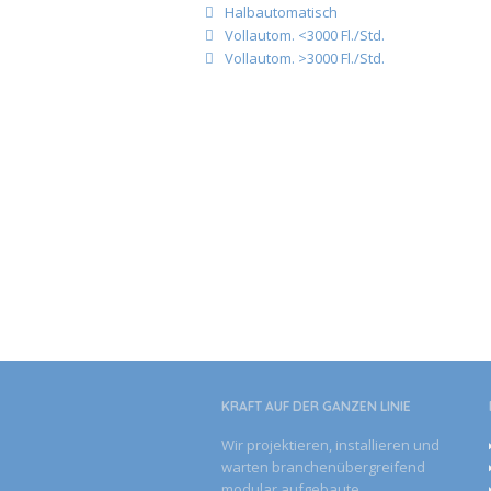
Halbautomatisch
Vollautom. <3000 Fl./Std.
Vollautom. >3000 Fl./Std.
KRAFT AUF DER GANZEN­ LINIE
Wir projektieren, installieren und
warten branchenübergreifend
modular aufgebaute