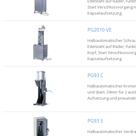
Edelstahl auf Räder, Funk
Start Verschlussvorgang m
Kapselaufsetzung.
PG2010 VE
Halbautomatischer Schrau
Edelstahl auf Räder, Fun
Kopf, Start Verschlussvor
Kapselaufsetzung.
PG93 C
Halbautomatischer Krone
und diam. 29mm für 2 aus
Aufsetzung und pneumatis
PG93 S
Halbautomatischer Verdraht