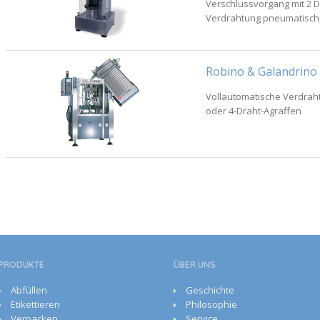
Verschlussvorgang mit 2 
Verdrahtung pneumatisch, 
Robino & Galandrino
Vollautomatische Verdrah
oder 4-Draht-Agraffen
PRODUKTE
ÜBER UNS
Abfüllen
Geschichte
Etikettieren
Philosophie
Verpacken
Service