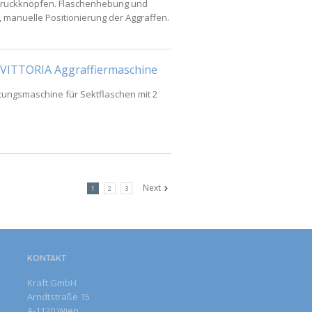
Druckknöpfen. Flaschenhebung und
manuelle Positionierung der Aggraffen.
 VITTORIA Aggraffiermaschine
tungsmaschine für Sektflaschen mit 2
Next
1
2
3
KONTAKT
Kraft GmbH
Arndtstraße 15
A-1120 Wien