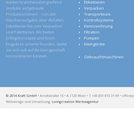
warten branchenübergreifend
Etikettieren
modular aufgebaute
Verpacken
Produktionslinien – von der
Transporteure
Flaschenaufgabe über Abfüllen,
Kontrollsysteme
Etikettieren bis zum Verpacken
Kennzeichnung
und Palettieren. Wir bieten
Filtration
Erfolgskonzepte und lösen
Pumpen
Engpässe unserer Kunden, damit
Kleingeräte
sie sich voll auf Ihr Kerngeschäft
konzentrieren können.
Gebrauchtmaschinen
© 2014 Kraft GmbH
• Arndtstraße 15 • A-1120 Wien • T +43 (0)1 813 31 99 • office(a
Webdesign und Umsetzung:
Livingcreation Werbeagentur