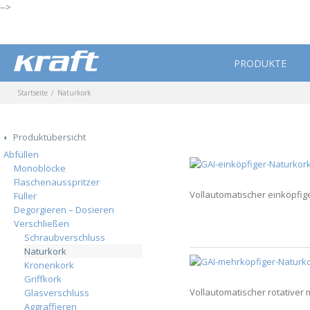
-->
PRODUKTE
Startseite
Naturkork
Produktübersicht
Abfüllen
Monoblöcke
Flaschenausspritzer
Vollautomatischer einköpfiger
Füller
Degorgieren – Dosieren
Verschließen
Schraubverschluss
Naturkork
Kronenkork
Griffkork
Vollautomatischer rotativer 
Glasverschluss
Aggraffieren