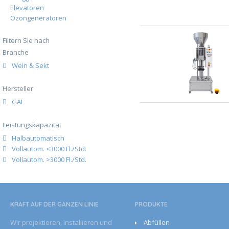
Elevatoren
Ozongeneratoren
Filtern Sie nach
Branche
Wein & Sekt
Hersteller
GAI
Leistungskapazität
Halbautomatisch
Vollautom. <3000 Fl./Std.
Vollautom. >3000 Fl./Std.
KRAFT AUF DER GANZEN­ LINIE
PRODUKTE
Wir projektieren, installieren und
Abfüllen