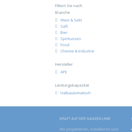
Filtern Sie nach
Branche
Wein & Sekt
Saft
Bier
Spirituosen
Food
Chemie & Industrie
Hersteller
APE
Leistungskapazität
Halbautomatisch
KRAFT AUF DER GANZEN­ LINIE
Wir projektieren, installieren und