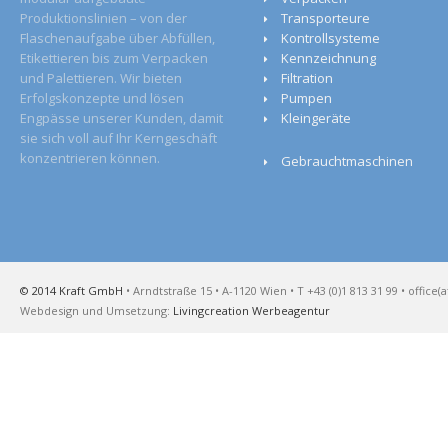
Produktionslinien – von der
Transporteure
Flaschenaufgabe über Abfüllen,
Kontrollsysteme
Etikettieren bis zum Verpacken
Kennzeichnung
und Palettieren. Wir bieten
Filtration
Erfolgskonzepte und lösen
Pumpen
Engpässe unserer Kunden, damit
Kleingeräte
sie sich voll auf Ihr Kerngeschäft
konzentrieren können.
Gebrauchtmaschinen
© 2014 Kraft GmbH
• Arndtstraße 15 • A-1120 Wien • T +43 (0)1 813 31 99 • office(a
Webdesign und Umsetzung:
Livingcreation Werbeagentur