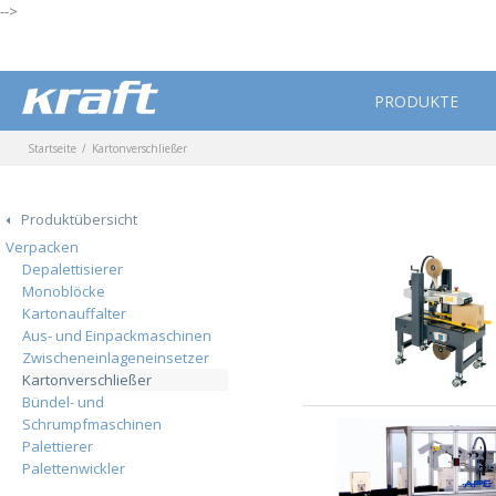
-->
PRODUKTE
Startseite
Kartonverschließer
Produktübersicht
Verpacken
Depalettisierer
Monoblöcke
Kartonauffalter
Aus- und Einpackmaschinen
Zwischeneinlageneinsetzer
Kartonverschließer
Bündel- und
Schrumpfmaschinen
Palettierer
Palettenwickler